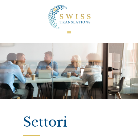
HOME
CHI SIAMO
CERTIFICAZIONI
TRADUZIONI
LINGUE
SETTORI
FAQ
CURIOSITÀ
CONTATTI
Settori