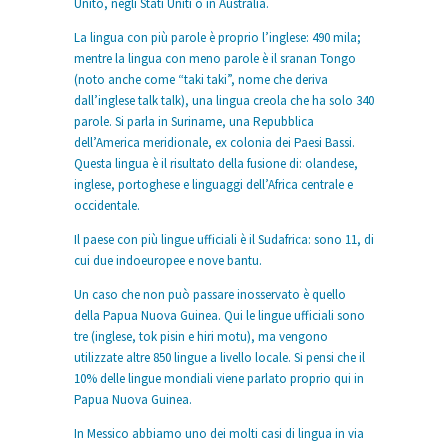
Unito, negli Stati Uniti o in Australia.
La lingua con più parole è proprio l’inglese: 490 mila;
mentre la lingua con meno parole è il sranan Tongo
(noto anche come “taki taki”, nome che deriva
dall’inglese talk talk), una lingua creola che ha solo 340
parole. Si parla in Suriname, una Repubblica
dell’America meridionale, ex colonia dei Paesi Bassi.
Questa lingua è il risultato della fusione di: olandese,
inglese, portoghese e linguaggi dell’Africa centrale e
occidentale.
Il paese con più lingue ufficiali è il Sudafrica: sono 11, di
cui due indoeuropee e nove bantu.
Un caso che non può passare inosservato è quello
della Papua Nuova Guinea. Qui le lingue ufficiali sono
tre (inglese, tok pisin e hiri motu), ma vengono
utilizzate altre 850 lingue a livello locale. Si pensi che il
10% delle lingue mondiali viene parlato proprio qui in
Papua Nuova Guinea.
In Messico abbiamo uno dei molti casi di lingua in via