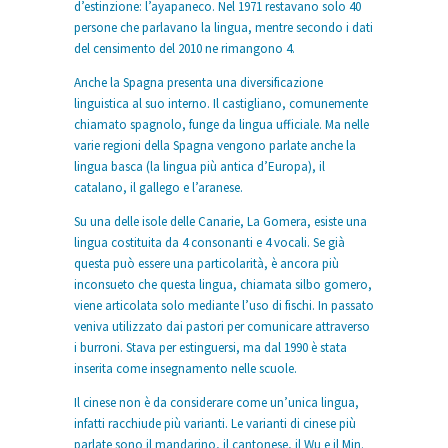
d’estinzione: l’ayapaneco. Nel 1971 restavano solo 40
persone che parlavano la lingua, mentre secondo i dati
del censimento del 2010 ne rimangono 4.
Anche la Spagna presenta una diversificazione
linguistica al suo interno. Il castigliano, comunemente
chiamato spagnolo, funge da lingua ufficiale. Ma nelle
varie regioni della Spagna vengono parlate anche la
lingua basca (la lingua più antica d’Europa), il
catalano, il gallego e l’aranese.
Su una delle isole delle Canarie, La Gomera, esiste una
lingua costituita da 4 consonanti e 4 vocali. Se già
questa può essere una particolarità, è ancora più
inconsueto che questa lingua, chiamata silbo gomero,
viene articolata solo mediante l’uso di fischi. In passato
veniva utilizzato dai pastori per comunicare attraverso
i burroni. Stava per estinguersi, ma dal 1990 è stata
inserita come insegnamento nelle scuole.
Il cinese non è da considerare come un’unica lingua,
infatti racchiude più varianti. Le varianti di cinese più
parlate sono il mandarino, il cantonese, il Wu e il Min.