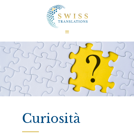
HOME
CHI SIAMO
CERTIFICAZIONI
TRADUZIONI
LINGUE
SETTORI
FAQ
CURIOSITÀ
CONTATTI
Curiosità