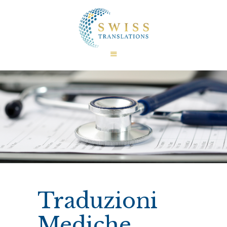
HOME
CHI SIAMO
CERTIFICAZIONI
TRADUZIONI
LINGUE
SETTORI
FAQ
CURIOSITÀ
CONTATTI
Traduzioni
Mediche